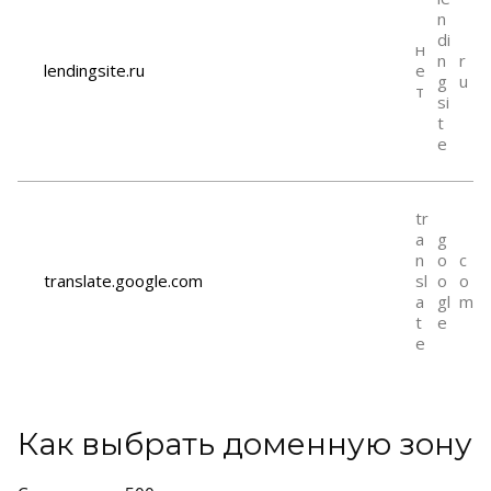
n
di
н
n
r
lendingsite.ru
е
g
u
т
si
t
e
tr
a
g
n
o
c
translate.google.com
sl
o
o
a
gl
m
t
e
e
Как выбрать доменную зону